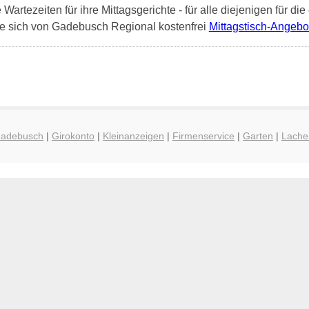
artezeiten für ihre Mittagsgerichte - für alle diejenigen für die
ie sich von Gadebusch Regional kostenfrei
Mittagstisch-Angebo
 Gadebusch
|
Girokonto
|
Kleinanzeigen
|
Firmenservice
|
Garten
|
Lache