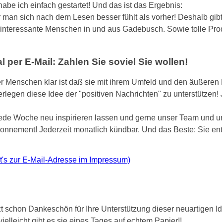
abe ich einfach gestartet! Und das ist das Ergebnis:
 man sich nach dem Lesen besser fühlt als vorher! Deshalb gib
r interessante Menschen in und aus Gadebusch. Sowie tolle Prod
er E-Mail: Zahlen Sie soviel Sie wollen!
er Menschen klar ist daß sie mit ihrem Umfeld und den äußeren 
rlegen diese Idee der "positiven Nachrichten" zu unterstützen!
jede Woche neu inspirieren lassen und gerne unser Team und u
Abonnement! Jederzeit monatlich kündbar. Und das Beste: Sie en
ht's zur E-Mail-Adresse im Impressum)
 schon Dankeschön für Ihre Unterstützung dieser neuartigen Id
ielleicht gibt es sie eines Tages auf echtem Papier!!